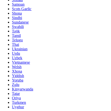
Samoan
Scots Gaelic
Shona
Sindhi
Sundanese
Swahili
Tajik
Tamil
Telugu
Thai
Ukrainian
Urdu
Uzbek
Vietnamese
Welsh
Xhosa
Yiddish
Yoruba
Zulu
Kinyarwanda
Tatar
Oriya
Turkmen
Uyghur