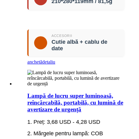
210*280*119mm / 81,5g
ACCESORII
Cutie albă + cablu de
date
anchetă
detaliu
Lampă de lucru super luminoasă,
reîncărcabilă, portabilă, cu lumină de
avertizare de urgență
1. Preț: 3,68 USD - 4,28 USD
2. Mărgele pentru lampă: COB