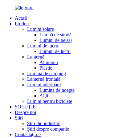
Acasă
Produse
Lumini solare
Lampă de stradă
Lumini de peisaj
Lumini de lucru
Lumini de lucru
Lanternă
Aluminiu
Plastic
Lumină de camping
Lanternă frontală
Lumini interioare
Lumină de noapte
Alţii
Lumini pentru biciclete
SOLUŢIE
Despre noi
Ştiri
Știri din industrie
Știri despre companie
Contactaţi-ne