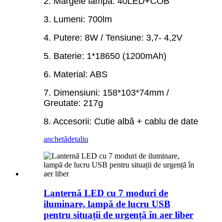
2. Mărgele lampă: 40LED+COB
3. Lumeni: 700lm
4. Putere: 8W / Tensiune: 3,7- 4,2V
5. Baterie: 1*18650 (1200mAh)
6. Material: ABS
7. Dimensiuni: 158*103*74mm /
Greutate: 217g
8. Accesorii: Cutie albă + cablu de date
anchetă
detaliu
Lanternă LED cu 7 moduri de
iluminare, lampă de lucru USB
pentru situații de urgență în aer liber