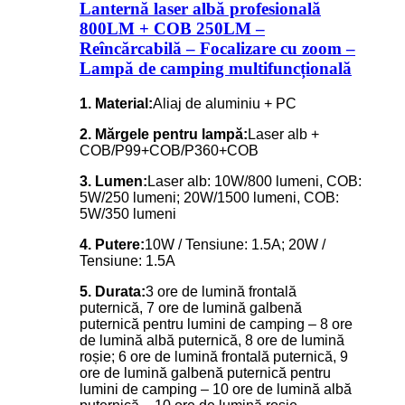
Lanternă laser albă profesională
800LM + COB 250LM –
Reîncărcabilă – Focalizare cu zoom –
Lampă de camping multifuncțională
1. Material:
Aliaj de aluminiu + PC
2. Mărgele pentru lampă:
Laser alb +
COB/P99+COB/P360+COB
3. Lumen:
Laser alb: 10W/800 lumeni, COB:
5W/250 lumeni; 20W/1500 lumeni, COB:
5W/350 lumeni
4. Putere:
10W / Tensiune: 1.5A; 20W /
Tensiune: 1.5A
5. Durata:
3 ore de lumină frontală
puternică, 7 ore de lumină galbenă
puternică pentru lumini de camping – 8 ore
de lumină albă puternică, 8 ore de lumină
roșie; 6 ore de lumină frontală puternică, 9
ore de lumină galbenă puternică pentru
lumini de camping – 10 ore de lumină albă