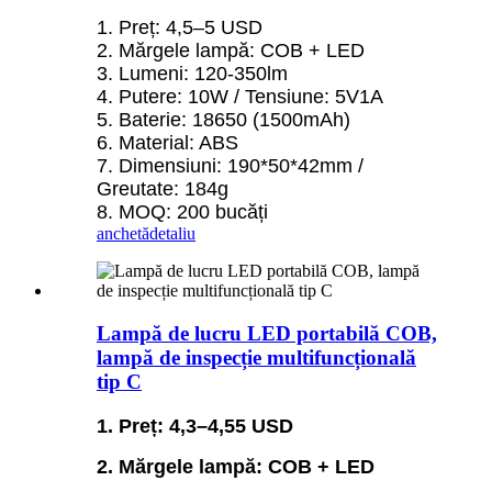
1. Preț: 4,5–5 USD
2. Mărgele lampă: COB + LED
3. Lumeni: 120-350lm
4. Putere: 10W / Tensiune: 5V1A
5. Baterie: 18650 (1500mAh)
6. Material: ABS
7. Dimensiuni: 190*50*42mm /
Greutate: 184g
8. MOQ: 200 bucăți
anchetă
detaliu
Lampă de lucru LED portabilă COB,
lampă de inspecție multifuncțională
tip C
1. Preț: 4,3–4,55 USD
2. Mărgele lampă: COB + LED