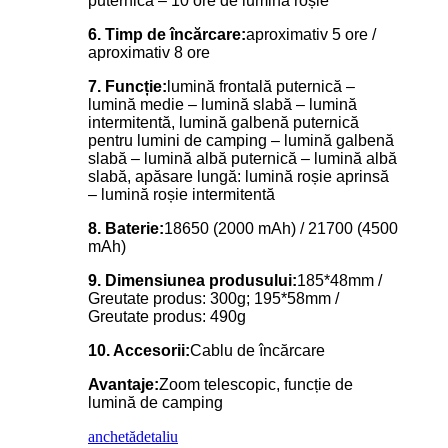
puternică – 10 ore de lumină roșie
6. Timp de încărcare:
aproximativ 5 ore /
aproximativ 8 ore
7. Funcție:
lumină frontală puternică –
lumină medie – lumină slabă – lumină
intermitentă, lumină galbenă puternică
pentru lumini de camping – lumină galbenă
slabă – lumină albă puternică – lumină albă
slabă, apăsare lungă: lumină roșie aprinsă
– lumină roșie intermitentă
8. Baterie:
18650 (2000 mAh) / 21700 (4500
mAh)
9. Dimensiunea produsului:
185*48mm /
Greutate produs: 300g; 195*58mm /
Greutate produs: 490g
10. Accesorii:
Cablu de încărcare
Avantaje:
Zoom telescopic, funcție de
lumină de camping
anchetă
detaliu