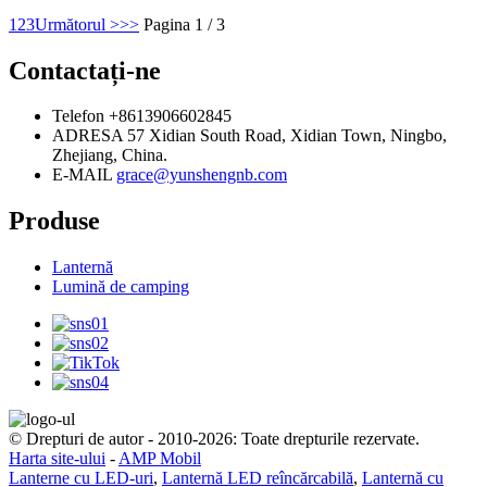
1
2
3
Următorul >
>>
Pagina 1 / 3
Contactați-ne
Telefon
+8613906602845
ADRESA
57 Xidian South Road, Xidian Town, Ningbo,
Zhejiang, China.
E-MAIL
grace@yunshengnb.com
Produse
Lanternă
Lumină de camping
© Drepturi de autor - 2010-2026: Toate drepturile rezervate.
Harta site-ului
-
AMP Mobil
Lanterne cu LED-uri
,
Lanternă LED reîncărcabilă
,
Lanternă cu