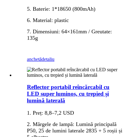
5. Baterie: 1*18650 (800mAh)
6. Material: plastic
7. Dimensiuni: 64×161mm / Greutate:
135g
anchetă
detaliu
Reflector portabil reîncărcabil cu
LED super luminos, cu trepied și
lumină laterală
1. Preț: 8,8–7,2 USD
2. Mărgele de lampă: Lumină principală
P50, 25 de lumini laterale 2835 + 5 roșii și
5 albastre