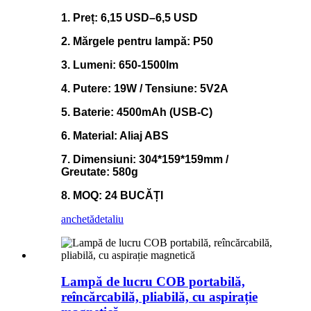
1. Preț: 6,15 USD–6,5 USD
2. Mărgele pentru lampă: P50
3. Lumeni: 650-1500lm
4. Putere: 19W / Tensiune: 5V2A
5. Baterie: 4500mAh (USB-C)
6. Material: Aliaj ABS
7. Dimensiuni: 304*159*159mm /
Greutate: 580g
8. MOQ: 24 BUCĂȚI
anchetă
detaliu
Lampă de lucru COB portabilă,
reîncărcabilă, pliabilă, cu aspirație