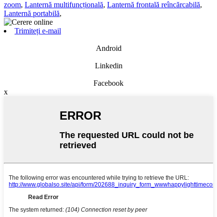
zoom
,
Lanternă multifuncțională
,
Lanternă frontală reîncărcabilă
,
Lanternă portabilă
,
Trimiteți e-mail
Android
Linkedin
Facebook
x